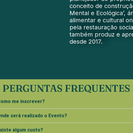
conceito de construçã
Mental e Ecológica’, 
alimentar e cultural 
pela restauração socia
também produz e apre
desde 2017.
PERGUNTAS FREQUENTES
omo me inscrever?
nde será realizado o Evento?
xiste algum custo?