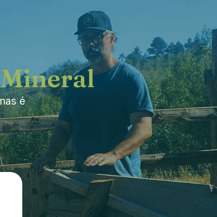
 Mineral
mas é