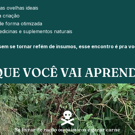
s ovelhas ideais
a criação
e forma otimizada
edicinas e suplementos naturais
sem se tornar refém de insumos, esse encontro é pra vo
QUE VOCÊ VAI APREN
Se livrar de ração ou químicos e gerar carne