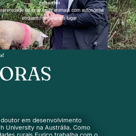
rebanho
serenidade de criar seus animais com autonomia
enquanto regenera o lugar
o!
HORAS
é doutor em desenvolvimento
th University na Austrália. Como
dades rurais Eurico trabalha com o