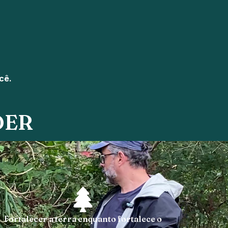
cê.
DER
Fortalecer a terra enquanto fortalece o