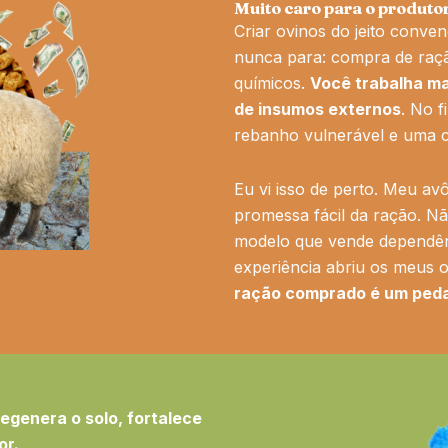
Muito caro para o produtor
Criar ovinos do jeito conve
nunca para: compra de raçã
químicos.
Você trabalha ma
de insumos externos
. No 
rebanho vulnerável e uma c
Eu vi isso de perto. Meu av
promessa fácil da ração. Nã
modelo que vende dependên
experiência abriu os meus 
ração comprado é um peda
egenera o solo, fortalece
or.