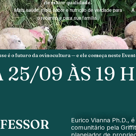
s
de maior qualidade.
Mais saúde, mais sabor e nutrição de verdade para
A 
o rebanho e para sua família .
sse é o futuro da ovinocultura — e ele começa neste Event
 25/09 ÀS 19 
Eurico Vianna Ph.D., 
OFESSOR
comunitário pela Griffi
planejador de proprie