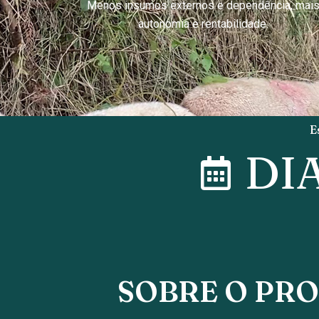
Menos insumos externos e dependência, mai
autonomia e rentabilidade.
E
DIA
SOBRE O PR