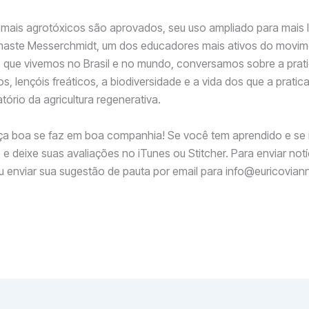
ais agrotóxicos são aprovados, seu uso ampliado para mais l
ste Messerchmidt, um dos educadores mais ativos do moviment
 que vivemos no Brasil e no mundo, conversamos sobre a prat
olos, lençóis freáticos, a biodiversidade e a vida dos que a p
rio da agricultura regenerativa.
 boa se faz em boa companhia! Se você tem aprendido e se 
e deixe suas avaliações no iTunes ou Stitcher. Para enviar notí
 enviar sua sugestão de pauta por email para info@euricovian