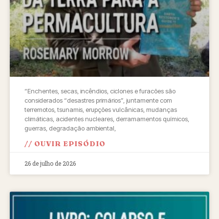
“Enchentes, secas, incêndios, ciclones e furacões são
considerados “desastres primários”, juntamente com
terremotos, tsunamis, erupções vulcânicas, mudanças
climáticas, acidentes nucleares, derramamentos químicos,
guerras, degradação ambiental,
// OUVIR EPISÓDIO
26 de julho de 2026