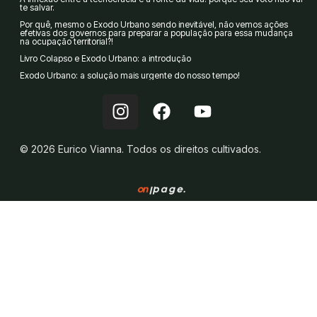
te salvar.
Por quê, mesmo o Êxodo Urbano sendo inevitável, não vemos ações
efetivas dos governos para preparar a população para essa mudança
na ocupação territorial?!
Livro Colapso e Êxodo Urbano: a introdução
Êxodo Urbano: a solução mais urgente do nosso tempo!
I
F
Y
n
a
o
s
c
u
© 2026 Eurico Vianna. Todos os direitos cultivados.
t
e
t
a
b
u
g
o
b
r
o
e
a
k
m