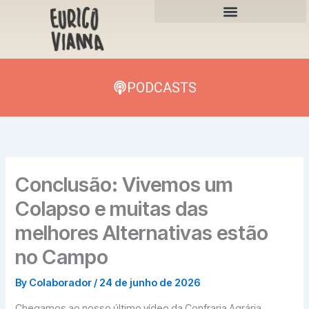
Skip
to
content
PODCASTS
Conclusão: Vivemos um
Colapso e muitas das
melhores Alternativas estão
no Campo
By
Colaborador
/
24 de junho de 2026
Chegamos ao nosso último vídeo da Confraria Agrária