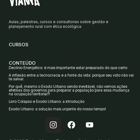
Aulas, palestras, cursos e consultorias sobre gestão e
planejamento rural com ética ecológica.
CURSOS
CONTEÚDO
Declínio Energético: é mais importante estar preparado do que certo
A inflexão entre a tecnocracia e a fonte da vida: porque seu voto não vai
te salvar.
Por quê, mesmo o Êxodo Urbano sendo inevitável, não vemos ações
efetivas dos governos para preparar a população para essa mudança
na ocupação territorial?!
Livro Colapso e Êxodo Urbano: a introdução
Êxodo Urbano: a solução mais urgente do nosso tempo!
I
F
Y
n
a
o
s
c
u