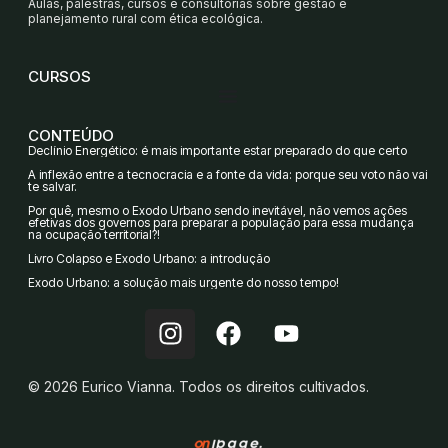
Aulas, palestras, cursos e consultorias sobre gestão e
planejamento rural com ética ecológica.
CURSOS
CONTEÚDO
Declínio Energético: é mais importante estar preparado do que certo
A inflexão entre a tecnocracia e a fonte da vida: porque seu voto não vai
te salvar.
Por quê, mesmo o Êxodo Urbano sendo inevitável, não vemos ações
efetivas dos governos para preparar a população para essa mudança
na ocupação territorial?!
Livro Colapso e Êxodo Urbano: a introdução
Êxodo Urbano: a solução mais urgente do nosso tempo!
I
F
Y
n
a
o
s
c
u
© 2026 Eurico Vianna. Todos os direitos cultivados.
t
e
t
a
b
u
g
o
b