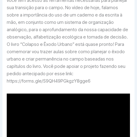
você tem acesso às ferramentas necessárias para planejar
sua transição para o campo. No vídeo de hoje, falamos
sobre a importância do uso de um caderno e da escrita à
mão, em conjunto como um sistema de organização
analógico, para o aprofundamento da nossa capacidade de
observação, alfabetização ecológica e tomada de decisão.
O livro “Colapso e Êxodo Urbano” está quase pronto! Para
comemorar vou trazer aulas sobre como planejar o êxodo
urbano e criar permanência no campo baseadas nos
capítulos do livro. Você pode apoiar o projeto fazendo seu
pedido antecipado por esse link:
https://forms.gle/S9QH49PGkgzY8gge6