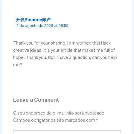
开设Binance账户
4 de agosto de 2026 at 08:59
Thank you for your sharing. I am worried that I lack
creative ideas. It is your article that makes me full of
hope. Thank you. But, I have a question, can you help
me?
Leave a Comment
O seu endereço de e-mail não será publicado.
Campos obrigatórios são marcados com
*
Type