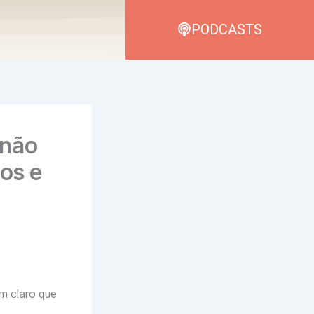
PODCASTS
 não
dos e
m claro que