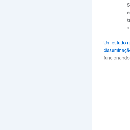
S
e
t
m
Um estudo r
disseminação
funcionando
A s
(2
In
jul
89%
aci
nã
A c
O 