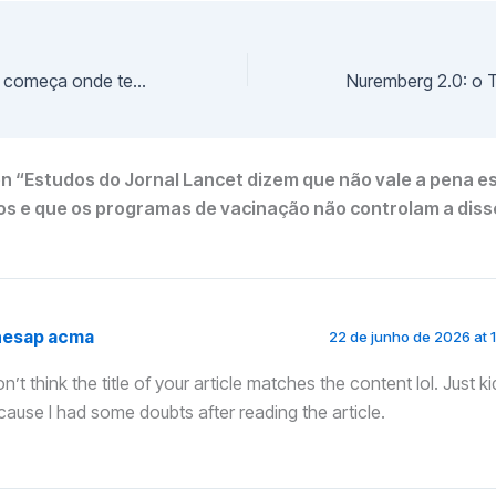
Sua liberdade não começa onde termina a do outro! Sua liberdade alcança e só pode ser mantida até onde vai a dos mais oprimidos na sociedade!
n “Estudos do Jornal Lancet dizem que não vale a pena e
os e que os programas de vacinação não controlam a dis
hesap acma
22 de junho de 2026 at 
on’t think the title of your article matches the content lol. Just k
cause I had some doubts after reading the article.