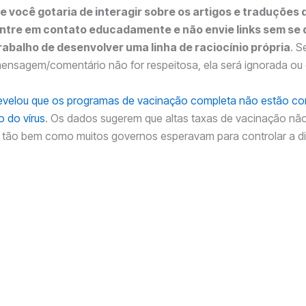
e você gotaria de interagir sobre os artigos e traduções 
ntre em contato educadamente e não envie links sem se 
rabalho de desenvolver uma linha de raciocínio própria
. S
ensagem/comentário não for respeitosa, ela será ignorada ou 
evelou que os programas de vacinação completa não estão co
 do vírus
. Os dados sugerem que altas taxas de vacinação nã
 tão bem como muitos governos esperavam para controlar a d
egunda onda na Inglaterra atingiu mais os lares completament
5%) que os não vacinados (23%)
fecções em pessoas acima de 60 anos na Alemanha subiram d
ho para 58,9% em Outubro
 das infecções entre as semanas 39 e 42 (2021) na Inglaterra
ma de 60 anos estão entre as pessoas vacinadas e apenas 3.
o vacinados
arga viral não diferiu entre os grupos vacinados e não vacinad
DCC americano ressalta que 4 das 5 nações com maior transm