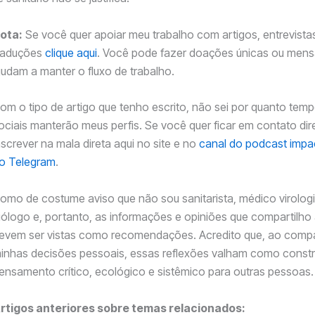
ota:
Se você quer apoiar meu trabalho com artigos, entrevista
raduções
clique aqui
. Você pode fazer doações únicas ou mens
judam a manter o fluxo de trabalho.
om o tipo de artigo que tenho escrito, não sei por quanto tem
ociais manterão meus perfis. Se você quer ficar em contato dir
nscrever na mala direta aqui no site e no
canal do podcast impac
o Telegram
.
omo de costume aviso que não sou sanitarista, médico virologi
iólogo e, portanto, as informações e opiniões que compartilho
evem ser vistas como recomendações. Acredito que, ao compa
inhas decisões pessoais, essas reflexões valham como const
ensamento crítico, ecológico e sistêmico para outras pessoas.
rtigos anteriores sobre temas relacionados: