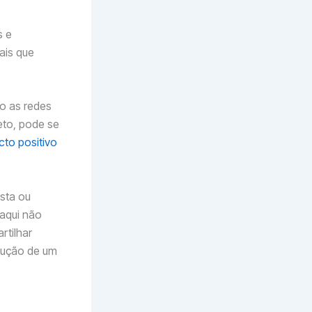
s e
ais que
po as redes
eto, pode se
to positivo
sta ou
 aqui não
rtilhar
rução de um