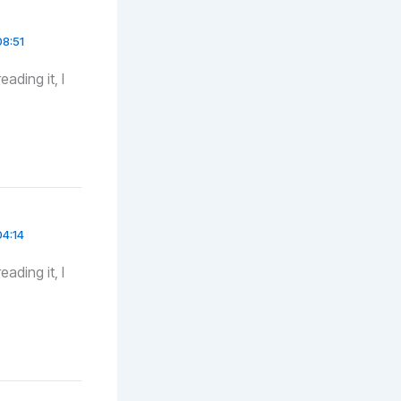
08:51
ading it, I
04:14
ading it, I