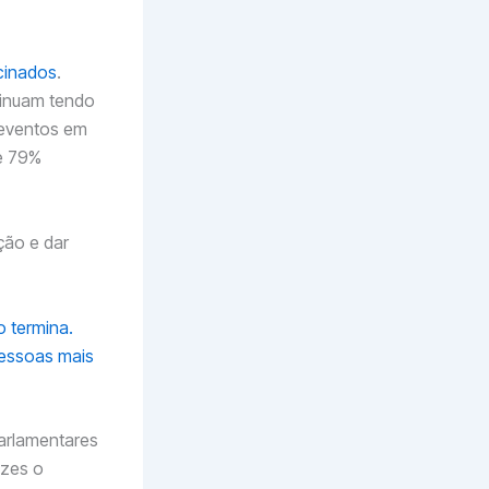
acinados
.
tinuam tendo
 eventos em
 e 79%
ção e dar
o termina.
pessoas mais
arlamentares
ezes o