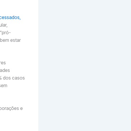
ocessados,
lar,
 “pró-
 bem estar
res
dades
0% dos casos
ssem
rporações e