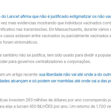
is de 84% dos elegíveis completamente vacinados.
 do Lancet afirma que não é justificado estigmatizar os não v
vez mais evidencias mostrando que indivíduos vacinados con
nificativo nas transmissões. Em Massachusetts, durante vários
dos casos estavam entre vacinados ou parcialmente vacinados
s foram sintomáticos.
sanitário não se justifica, tem sido usado para dividir a popula
oder para governos centralizadores e corporações.
em um artigo recente:
sua liberdade não vai até onde a do outr
rdades alcançam e só podem ser mantidas até onde vai a das 
ticas investem 263 milhões de dólares por ano corrompendo p
ara elas e lucram 450 BILHÕES por ano. Um retorno de 1.700 v