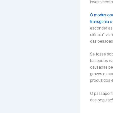
investimento
O modus ope
transgenia e
esconder as 
ciência” vs 
das pessoas
Se fosse sob
baseados na 
causadas pel
graves e mor
produzidos e
O passaport
das populaçõ