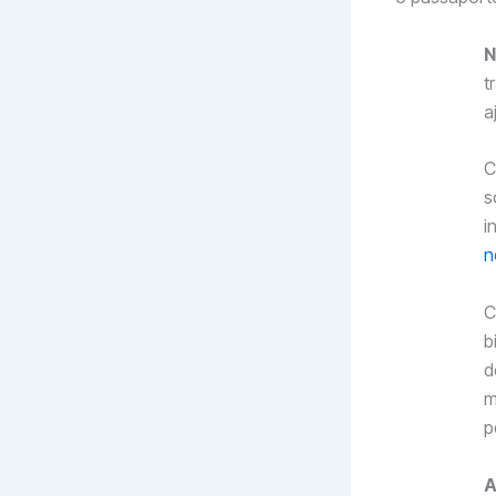
N
t
a
C
s
i
n
C
b
d
m
p
A