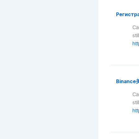
Регистра
Can
st
ht
Binanc
Can
st
ht