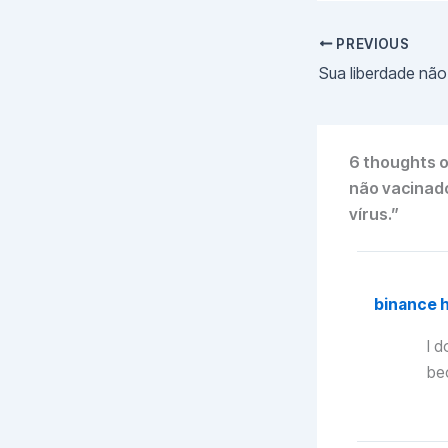
PREVIOUS
6 thoughts o
não vacinad
vírus.”
binance 
I d
be