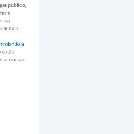
que publico,
dar o
e sua
deletada.
ntrolando a
o estão
isseminação.
e vacinados
e 16.9% em
 para o grupo
4% entre os
os
issão tem