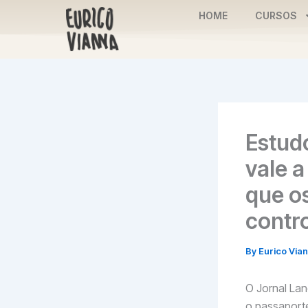
Skip
HOME
CURSOS
to
content
Estud
vale a
que o
contr
By
Eurico Via
O Jornal Lan
o passaporte 