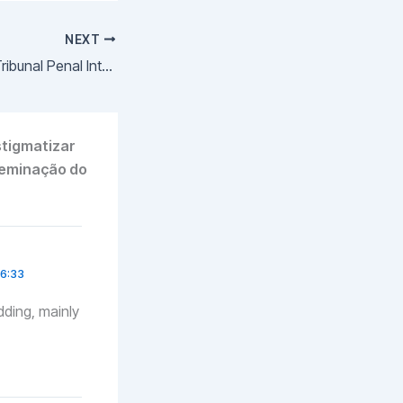
NEXT
Nuremberg 2.0: o Tribunal Penal Internacional para crimes contra a humanidade vs o Covid-19
stigmatizar
seminação do
16:33
idding, mainly