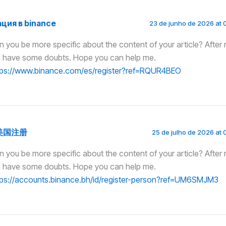
ция в binance
23 de junho de 2026 at 
 you be more specific about the content of your article? After re
ill have some doubts. Hope you can help me.
tps://www.binance.com/es/register?ref=RQUR4BEO
e美国注册
25 de julho de 2026 at 
 you be more specific about the content of your article? After re
ill have some doubts. Hope you can help me.
tps://accounts.binance.bh/id/register-person?ref=UM6SMJM3