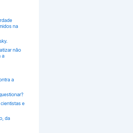
erdade
imidos na
sky.
atizar não
 a
ontra a
questionar?
.
cientistas e
o, da