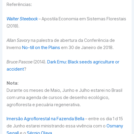
Referências:
Walter Steebock
– Apostila Economia em Sistemas Florestais
(2018).
Allan Savory
na palestra de abertura da Conferência de
Inverno
No-till on the Plains
em 30 de Janeiro de 2018.
Bruce Pascoe
(2014).
Dark Emu: Black seeds agriculture or
accident
?
Nota
:
Durante os meses de Maio, Junho e Julho estarei no Brasil
com uma agenda de cursos de desenho ecológico,
agrofloresta e pecuária regenerativa.
Imersão Agroflorestal na Fazenda Bella
– entre os dia 1 d 15
de Junho estarei ministrando essa vivência com o
Osmany
Segall
e o
Sérgio Olaya.