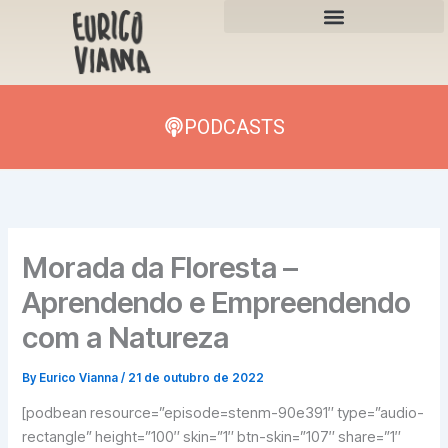
Skip
to
content
PODCASTS
Morada da Floresta –
Aprendendo e Empreendendo
com a Natureza
By
Eurico Vianna
/
21 de outubro de 2022
[podbean resource=”episode=stenm-90e391″ type=”audio-
rectangle” height=”100″ skin=”1″ btn-skin=”107″ share=”1″