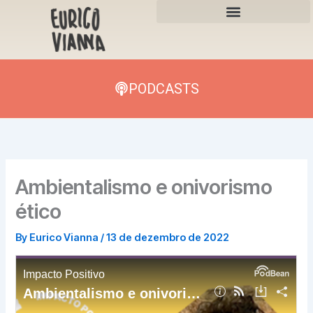
Skip
to
content
PODCASTS
Ambientalismo e onivorismo
ético
By
Eurico Vianna
/
13 de dezembro de 2022