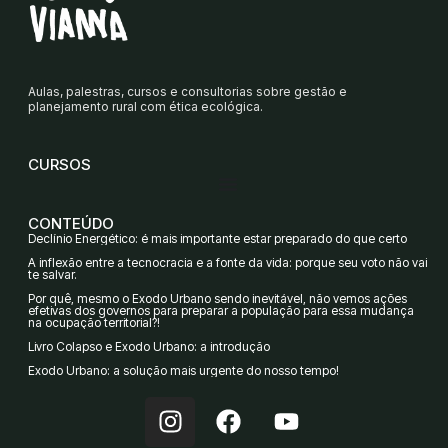
Aulas, palestras, cursos e consultorias sobre gestão e
planejamento rural com ética ecológica.
CURSOS
CONTEÚDO
Declínio Energético: é mais importante estar preparado do que certo
A inflexão entre a tecnocracia e a fonte da vida: porque seu voto não vai
te salvar.
Por quê, mesmo o Êxodo Urbano sendo inevitável, não vemos ações
efetivas dos governos para preparar a população para essa mudança
na ocupação territorial?!
Livro Colapso e Êxodo Urbano: a introdução
Êxodo Urbano: a solução mais urgente do nosso tempo!
I
F
Y
n
a
o