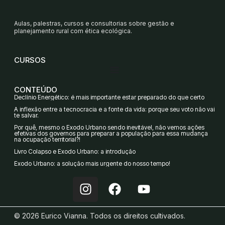
Aulas, palestras, cursos e consultorias sobre gestão e
planejamento rural com ética ecológica.
CURSOS
CONTEÚDO
Declínio Energético: é mais importante estar preparado do que certo
A inflexão entre a tecnocracia e a fonte da vida: porque seu voto não vai
te salvar.
Por quê, mesmo o Êxodo Urbano sendo inevitável, não vemos ações
efetivas dos governos para preparar a população para essa mudança
na ocupação territorial?!
Livro Colapso e Êxodo Urbano: a introdução
Êxodo Urbano: a solução mais urgente do nosso tempo!
I
F
Y
n
a
o
s
c
u
© 2026 Eurico Vianna. Todos os direitos cultivados.
t
e
t