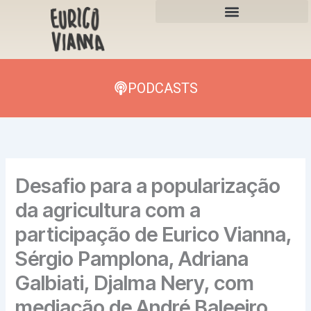
Skip
to
content
PODCASTS
Desafio para a popularização
da agricultura com a
participação de Eurico Vianna,
Sérgio Pamplona, Adriana
Galbiati, Djalma Nery, com
mediação de André Baleeiro