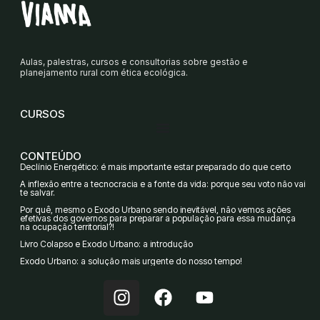
Aulas, palestras, cursos e consultorias sobre gestão e
planejamento rural com ética ecológica.
CURSOS
CONTEÚDO
Declínio Energético: é mais importante estar preparado do que certo
A inflexão entre a tecnocracia e a fonte da vida: porque seu voto não vai
te salvar.
Por quê, mesmo o Êxodo Urbano sendo inevitável, não vemos ações
efetivas dos governos para preparar a população para essa mudança
na ocupação territorial?!
Livro Colapso e Êxodo Urbano: a introdução
Êxodo Urbano: a solução mais urgente do nosso tempo!
I
F
Y
n
a
o