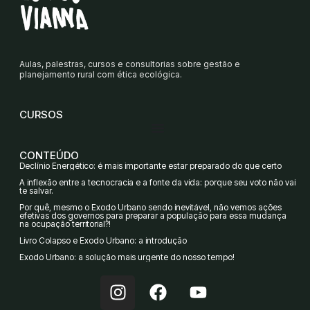
Aulas, palestras, cursos e consultorias sobre gestão e
planejamento rural com ética ecológica.
CURSOS
CONTEÚDO
Declínio Energético: é mais importante estar preparado do que certo
A inflexão entre a tecnocracia e a fonte da vida: porque seu voto não vai
te salvar.
Por quê, mesmo o Êxodo Urbano sendo inevitável, não vemos ações
efetivas dos governos para preparar a população para essa mudança
na ocupação territorial?!
Livro Colapso e Êxodo Urbano: a introdução
Êxodo Urbano: a solução mais urgente do nosso tempo!
I
F
Y
n
a
o