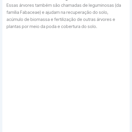
Essas árvores também são chamadas de leguminosas (da
família Fabaceae) e ajudam na recuperação do solo,
acúmulo de biomassa e fertilização de outras árvores e
plantas por meio da poda e cobertura do solo.
A
Acácia auriculiformis
é uma boa pioneira para
cerrados e solos tropicais degradados. Essa
acácia resiste bem à gramas e capins invasores,
restaura a fertilidade do solo, gera madeira para
lenha, é resistente ao fogo e serve de apoio para o
crescimento de outras árvores. Ela também pega
bem por mudas de corte e semente e é
amplamente usada como árvore ornamental por
sua sombra.
A
acácia mangium
tem características
semelhantes a
auriculiformis
, mas tem o tronco
longilíneo e, por tanto, é mais apropriada para
empreendimentos agroflorestais uma vez que
cumpre a função de pioneira ajudando no
estabelecimento de outras árvores e depois pode
ser vendida como madeira.