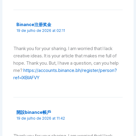
Binance注册奖金
19 de julho de 2026 at 02:11
Thank you for your sharing. I am worried that I lack
creative ideas. It is your article that makes me full of
hope. Thank you. But, I have a question, can you help
me?
https://accounts.binance.bh/register/person?
ref=IXBIAFVY
開設binance帳戶
19 de julho de 2026 at 11:42