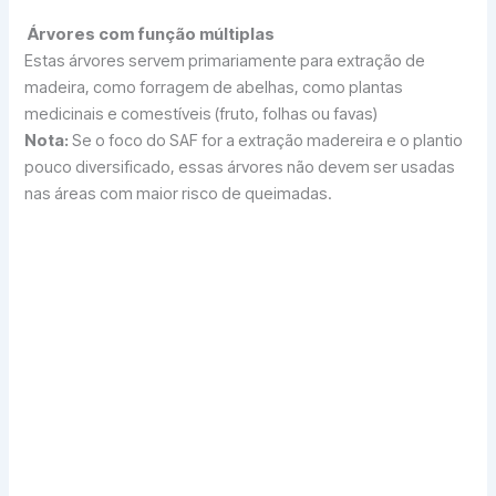
Árvores com função múltiplas
Estas árvores servem primariamente para extração de
madeira, como forragem de abelhas, como plantas
medicinais e comestíveis (fruto, folhas ou favas)
Nota:
Se o foco do SAF for a extração madereira e o plantio
pouco diversificado, essas árvores não devem ser usadas
nas áreas com maior risco de queimadas.
Aroeira-brava
(
Lithraea molleoides
). Usada como
medicinal e para extração de madeira.
Jacarandá-mimoso
(
Jacaranda mimosifolia
).
Usado para extração de madeira e forragem de
abelhas.
Angico Branco
(
Anadenanthera colubrina
). Usado
para extração de madeira e forragem de abelhas.
Jatobá-da-Mata
(
Hymenaea courbaril
). Usado
para extração de madeira, forragem de abelhas e
fruto comestível (mais comum na fabricação de