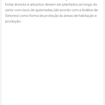
Estas árvores e arbustos devem ser plantados ao longo do
setor com risco de queimadas (de acordo com a Análise de
Setores) como forma de proteção às áreas de habitação e
produção:
Amora
(
morus nigra, morus rubra, morus alba
). A
amoreira além de ser resistente as queimadas
também serve como forragem para bovinos,
caprinos e ovinos.
Planta-espelho
(
coprosma repens
). Planta de
origem Neozelandesa também usada como
ornamental.
Costela-de-adão
(
monstera deliciosa
). Também
usada como ornamental e com frutos comestíveis
a costela-de-adão resiste bem a queimadas.
Acácias
, especialmente as
mimosa
,
dealbata
e
mangium
, além de fixar nitrogênio, resistem bem
as queimadas.
Ingá
(
inga edulis
) além de fixar nitrogênio, resiste