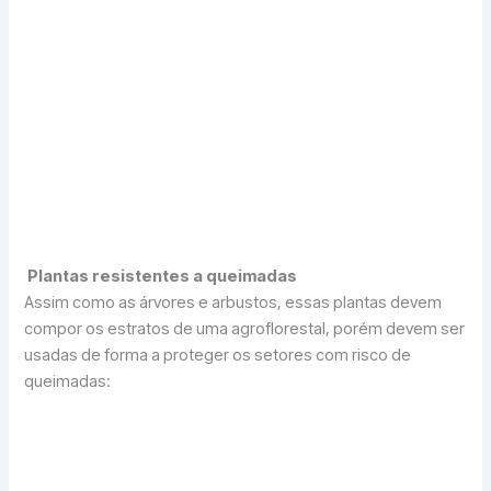
bem as queimadas.
Canela-de-viado
(
Helietta apiculata benth
). Além
de fornecer madeira para cabos de ferramenta e
carpintaria a canela-de-viado também resiste
bem as queimadas.
Buriti
(Mauritia flexuosa). O Buriti, que é muito
comum em áreas de nascentes, ribeirinhas e
alagadiças, também produz um fruto comestível
do qual se pode também extrair um óleo medicinal
(vermífugo) e resiste bem ao fogo.
Plantas resistentes a queimadas
Assim como as árvores e arbustos, essas plantas devem
compor os estratos de uma agroflorestal, porém devem ser
usadas de forma a proteger os setores com risco de
queimadas:
Agapanto
(
agapanthus africanus
). Comumente
usada como planta ornamental o agapanto serve
de barreira natural para queimadas.