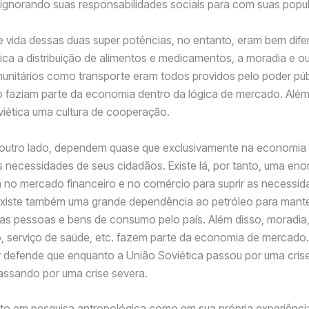
e ignorando suas responsabilidades sociais para com suas popu
vida dessas duas super potências, no entanto, eram bem dife
ica a distribuição de alimentos e medicamentos, a moradia e o
unitários como transporte eram todos providos pelo poder púb
 faziam parte da economia dentro da lógica de mercado. Além 
iética uma cultura de cooperação.
 outro lado, dependem quase que exclusivamente na economi
as necessidades de seus cidadãos. Existe lá, por tanto, uma en
no mercado financeiro e no comércio para suprir as necessid
Existe também uma grande dependência ao petróleo para mante
as pessoas e bens de consumo pelo país. Além disso, moradia
 serviço de saúde, etc. fazem parte da economia de mercado.
 defende que enquanto a União Soviética passou por uma crise
assando por uma crise severa.
to em pesquisa antropológica como em sua própria experiênci