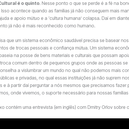
ultural é o quinto
. Nesse ponto o que se perde é a fé na bo
 Isso acontece quando as famílias já não conseguem mais man
juda e apoio mútuo e a ‘cultura humana’ colapsa. Daí em diant
to já não é mais reconhecido como humano.
isa que um sistema econômico saudável precisa se basear nos
ntos de trocas pessoais e confiança mútua. Um sistema econ
baseia na posse de bens materiais e culturais que possam apoi
troca comum dentro de pequenos grupos onde as pessoas s
conselha a vislumbrar um mundo no qual não podemos mais con
públicas e privadas, no qual essas instituições já não suprem no
 e à partir daí perguntar a nós mesmos que precisamos fazer 
os, onde vivemos, o suporte necessário para nossas famílias 
xo contém uma entrevista (em inglês) com Dmitry Orlov sobre o 