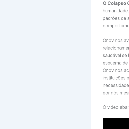
O Colapso C
humanidade.
padrões de a
comportamen
Orlov nos av
relacioname
saudável se 
esquema de 
Orlov nos a
instituições 
necessidades
por nós mesm
O video abai