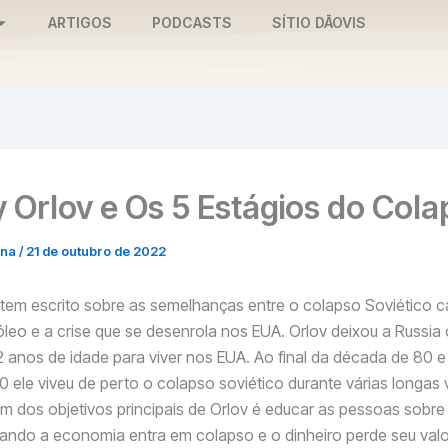
ARTIGOS
PODCASTS
SÍTIO DĀOVIS
 Orlov e Os 5 Estágios do Col
nna
/
21 de outubro de 2022
 tem escrito sobre as semelhanças entre o colapso Soviético 
óleo e a crise que se desenrola nos EUA. Orlov deixou a Russia
12 anos de idade para viver nos EUA. Ao final da década de 80
 ele viveu de perto o colapso soviético durante várias longas v
 Um dos objetivos principais de Orlov é educar as pessoas sobre
ndo a economia entra em colapso e o dinheiro perde seu valo