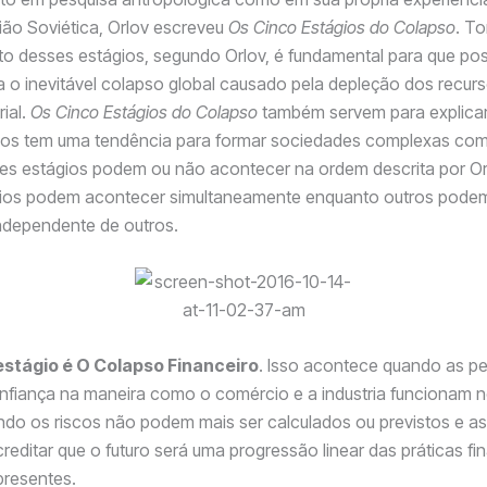
ão Soviética, Orlov escreveu
Os Cinco Estágios do Colapso
. T
o desses estágios, segundo Orlov, é fundamental para que p
a o inevitável colapso global causado pela depleção dos recurs
rial.
Os Cinco Estágios do Colapso
também servem para explica
os tem uma tendência para formar sociedades complexas com
ses estágios podem ou não acontecer na ordem descrita por Orl
gios podem acontecer simultaneamente enquanto outros pode
ndependente de outros.
estágio é O Colapso Financeiro
. Isso acontece quando as p
nfiança na maneira como o comércio e a industria funcionam 
ndo os riscos não podem mais ser calculados ou previstos e a
reditar que o futuro será uma progressão linear das práticas fi
presentes.