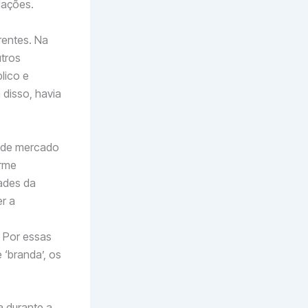
lações.
rentes. Na
utros
lico e
disso, havia
a de mercado
orme
ades da
r a
,
 Por essas
 ‘branda’, os
a durante a