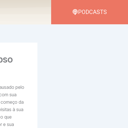
PODCASTS
apso
causado pelo
 com sua
 e começo da
isitas à sua
 o que
r e sua