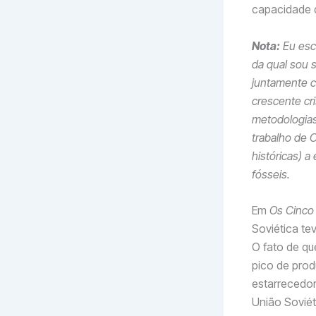
capacidade d
Nota:
Eu escr
da qual sou s
juntamente c
crescente cr
metodologias
trabalho de O
históricas) 
fósseis.
Em
Os Cinco
Soviética te
O fato de qu
pico de pro
estarrecedo
União Sovié