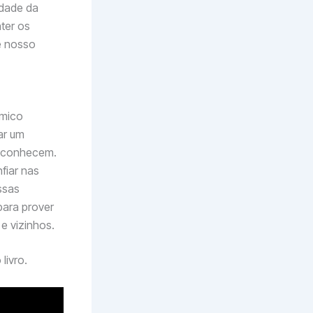
ndade da
ter os
e nosso
ômico
ar um
e conhecem.
fiar nas
ssas
para prover
e vizinhos.
livro.