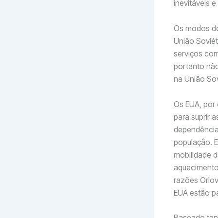
inevitáveis 
Os modos de 
União Soviét
serviços com
portanto não
na União Sov
Os EUA, por
para suprir 
dependência 
população. 
mobilidade d
aquecimento,
razões Orlov
EUA estão p
Baseado tan