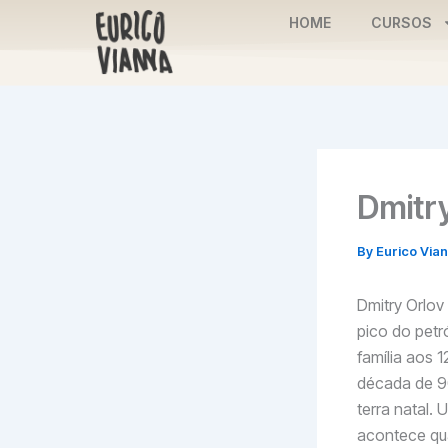
Skip
HOME
CURSOS
to
content
Dmitry
By
Eurico Via
Dmitry Orlov
pico do petr
família aos 
década de 90
terra natal.
acontece qua