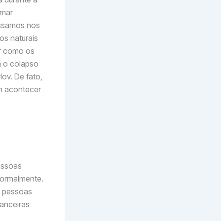
omar
ossamos nos
os naturais
r como os
 o colapso
ov. De fato,
m acontecer
essoas
normalmente.
s pessoas
nanceiras