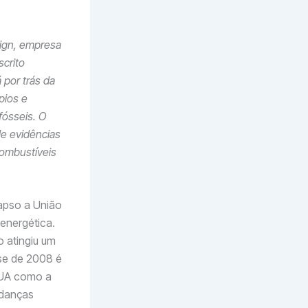
sign, empresa
scrito
 por trás da
pios e
fósseis. O
de evidências
combustíveis
lapso a União
energética.
 atingiu um
se de 2008 é
EUA como a
udanças