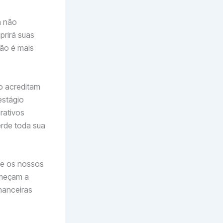
á não
prirá suas
ão é mais
o acreditam
estágio
rativos
rde toda sua
ue os nossos
eçam a
nanceiras