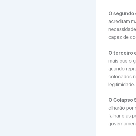
O segundo 
acreditam ma
necessidade
capaz de com
O terceiro 
mais que o g
quando repre
colocados n
legitimidade.
O Colapso S
olharão por 
falhar e as 
governament