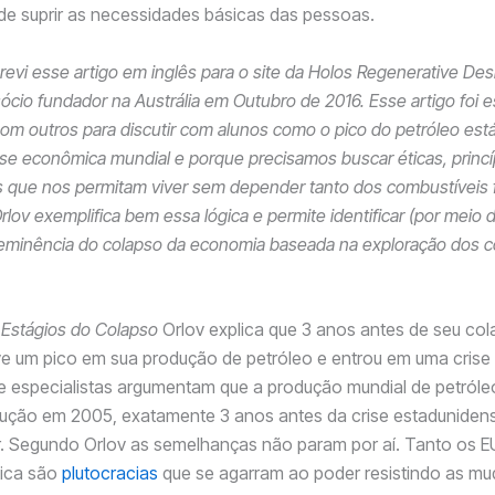
e suprir as necessidades básicas das pessoas.
evi esse artigo em inglês para o site da Holos Regenerative De
ócio fundador na Austrália em Outubro de 2016. Esse artigo foi e
om outros para discutir com alunos como o pico do petróleo está
ise econômica mundial e porque precisamos buscar éticas, princí
 que nos permitam viver sem depender tanto dos combustíveis 
rlov exemplifica bem essa lógica e permite identificar (por meio 
a eminência do colapso da economia baseada na exploração dos 
 Estágios do Colapso
Orlov explica que 3 anos antes de seu co
ve um pico em sua produção de petróleo e entrou em uma crise 
e especialistas argumentam que a produção mundial de petróleo
dução em 2005, exatamente 3 anos antes da crise estaduniden
r. Segundo Orlov as semelhanças não param por aí. Tanto os 
tica são
plutocracias
que se agarram ao poder resistindo as m