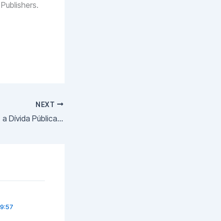
 Publishers.
NEXT
Os Caminhoneiros, a Dívida Pública e o Aquecimento Global
19:57