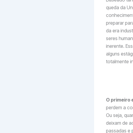
queda da Uni
conheciment
preparar par
da era indust
seres human
inerente. Es
alguns está
totalmente i
O primeiro 
perdem a co
Ou seja, qua
deixam de ac
passadas e 