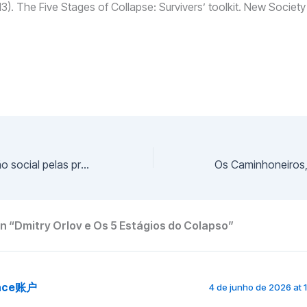
13). The Five Stages of Collapse: Survivers’ toolkit. New Society
O risco da exclusão social pelas práticas regenerativas
n “Dmitry Orlov e Os 5 Estágios do Colapso”
nce账户
4 de junho de 2026 at 