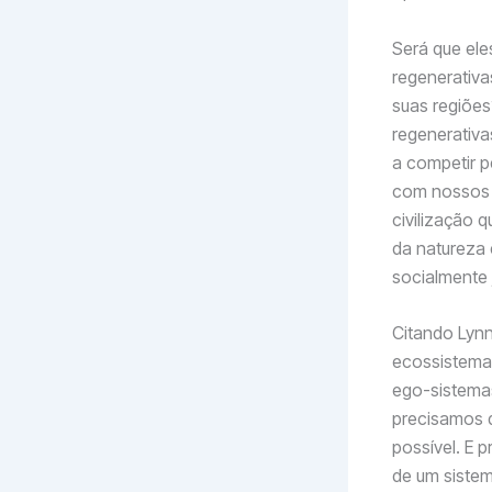
Será que el
regenerativa
suas regiõe
regenerativ
a competir 
com nossos 
civilização
da natureza
socialmente 
Citando Lynn
ecossistema
ego-sistemas
precisamos d
possível. E 
de um siste