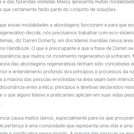
s e das fazendas visitadas Massy apresenta muitas modalidad
s que certamente farão parte do conjunto de soluções.
 que essas modalidades e abordagens funcionem e para que es
egenerativo decole, nós precisamos trabalhar com eco-sistem
emas, diz Darren Doherty, um dos líderes mundiais nessa área 
ns Handbook. O que é preocupante é que a frase de Darren se
xperiência que muitos no movimento regenerativo já sofreram. 
oria das abordagens regenerativas tenham sido concebidas à 
or e entendimento profundo dos princípios e processos da na
 a maioria das pessoas envolvidas na área sejam bem intenci
dissonância entre a ética, princípios e diretivas declarados nes
 o que alguns líderes e praticantes aplicam em suas vidas pes
.
ância causa muitos danos, especialmente para os que procura
de pertença à uma comunidade que representa uma vida e uma 
cante e significativa nesse mundo. A maioria das pessoas se en