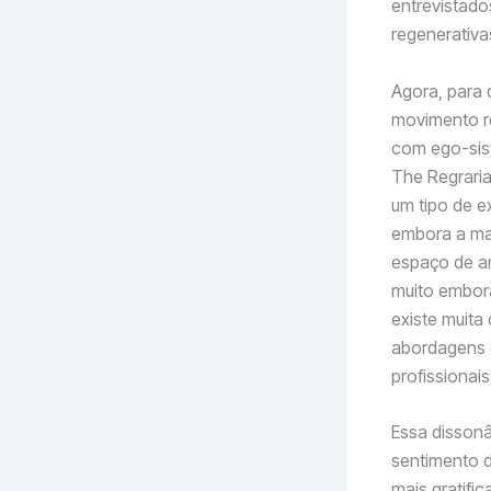
entrevistado
regenerativa
Agora, para
movimento r
com ego-sist
The Regraria
um tipo de e
embora a mai
espaço de am
muito embora
existe muita 
abordagens e
profissionais
Essa disson
sentimento 
mais gratifi