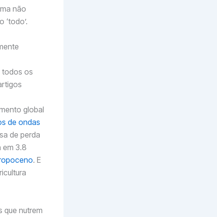
uma não
 ‘todo’.
lmente
 todos os
artigos
imento global
cos de ondas
sa de perda
a em 3.8
ropoceno
. E
icultura
s que nutrem