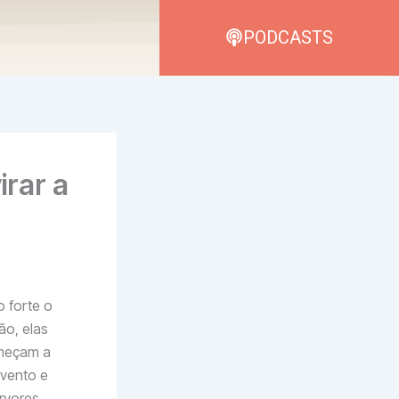
PODCASTS
irar a
o forte o
ão, elas
omeçam a
 vento e
rvores,