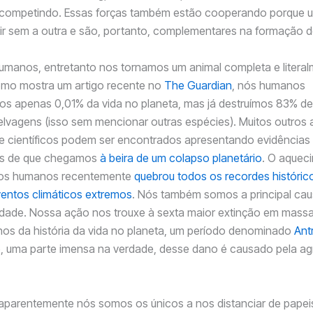
competindo. Essas forças também estão cooperando porque 
tir sem a outra e são, portanto, complementares na formação do
umanos, entretanto nos tornamos um animal completa e litera
omo mostra um artigo recente no
The Guardian
, nós humanos
os apenas 0,01% da vida no planeta, mas já destruímos 83% de
lvagens (isso sem mencionar outras espécies). Muitos outros 
s e científicos podem ser encontrados apresentando evidências
s de que chegamos
à beira de um colapso planetário
. O aquec
los humanos recentemente
quebrou todos os recordes históri
ventos climáticos extremos
. Nós também somos a principal cau
idade. Nossa ação nos trouxe à sexta maior extinção em mass
nos da história da vida no planeta, um período denominado
Ant
, uma parte imensa na verdade, desse dano é causado pela agr
aparentemente nós somos os únicos a nos distanciar de papei