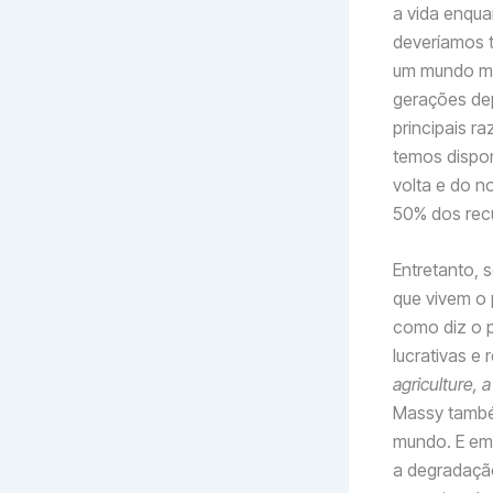
a vida enqu
deveríamos 
um mundo mel
gerações dep
principais r
temos dispo
volta e do n
50% dos rec
Entretanto, s
que vivem o 
como diz o p
lucrativas e 
agriculture, 
Massy também
mundo. E em
a degradação