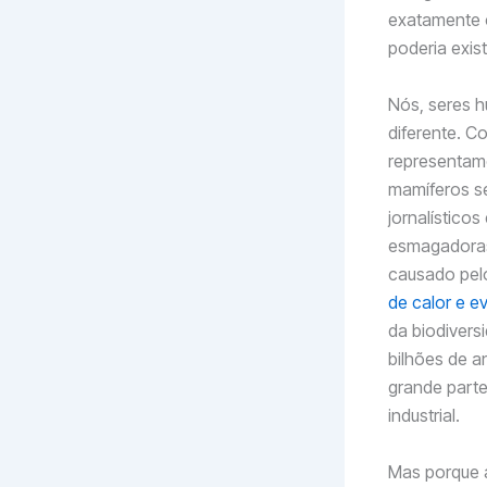
exatamente 
poderia exis
Nós, seres h
diferente. C
representam
mamíferos se
jornalístico
esmagadora
causado pe
de calor e e
da biodivers
bilhões de a
grande parte
industrial.
Mas porque 