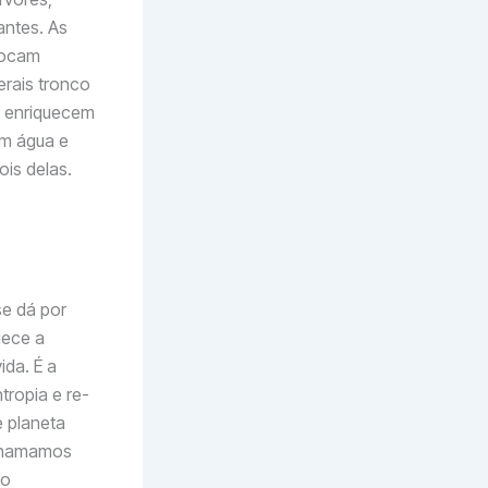
antes. As
rocam
erais tronco
s enriquecem
am água e
ois delas.
e dá por
lece a
da. É a
tropia e re-
e planeta
 chamamos
ão