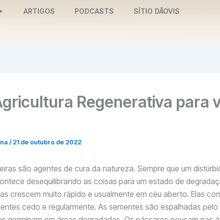
ARTIGOS
PODCASTS
SÍTIO DĀOVIS
gricultura Regenerativa para v
nna
/
21 de outubro de 2022
eiras são agentes de cura da natureza. Sempre que um distúrbi
contece desequilibrando as coisas para um estado de degradaç
las crescem muito rápido e usualmente em céu aberto. Elas c
mentes cedo e regularmente. As sementes são espalhadas pelo
res germinam em áreas degradadas. Os pássaros pousam nas á