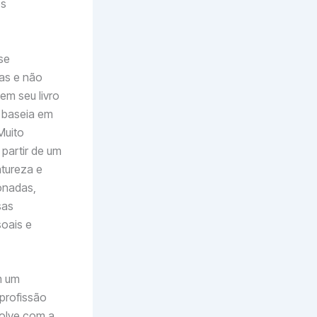
es
se
as e não
em seu livro
 baseia em
Muito
partir de um
tureza e
onadas,
sas
soais e
m um
profissão
volve com a