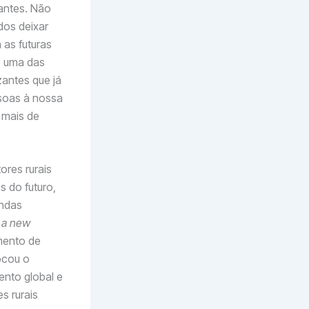
antes. Não
dos deixar
 as futuras
e uma das
zantes que já
soas à nossa
 mais de
ores rurais
s do futuro,
endas
: a new
amento de
locou o
nto global e
s rurais