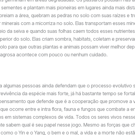
ementes e plantam mais pioneiras em lugares ainda mais dist
reiam a área, quebram as pedras no solo com suas raízes e t
 minerais com a micorriza no solo. Elas transportam esses min
io da seiva e quando suas folhas caem todos esses nutriente
erior do solo. Elas criam sombra, habitats, coletam e preserv
 solo para que outras plantas e animais possam viver melhor dep
ilagrosa acontece com pouco ou nenhum cuidado.
a algumas pessoas ainda defendam que o processo evolutivo s
evivência da espécie mais forte, já há bastante tempo se forta
 pensamento que defende que é a cooperação que promove a vi
ue ocorre entre e intra flora, fauna e fungos que combate a en
os em sistemas complexos de vida. Todos os seres vivos ness
ente sabem qual é seu papel nesse jogo. Mesmo as forças que
como o Yin e o Yang, o bem e o mal, a vida e a morte não est