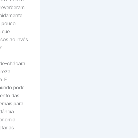
s reverberam
apidamente
o pouco
a que
sos ao invés
’.
-de-chácara
ureza
. É
 mundo pode
mento das
emais para
ndância
conomia
tar as