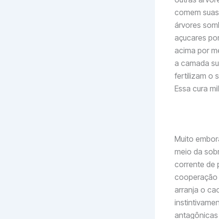
comem suas s
árvores somb
açucares por
acima por me
a camada sup
fertilizam o
Essa cura m
Muito embor
meio da sobr
corrente de
cooperação q
arranja o ca
instintivam
antagônicas 