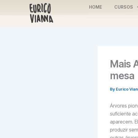
Skip
HOME
CURSOS
to
content
Mais A
mesa
By
Eurico Via
Árvores pion
suficiente a
aparecem. E
produzir se
outras árvo