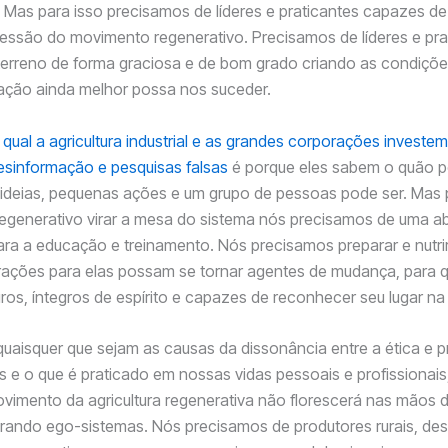
 Mas para isso precisamos de líderes e praticantes capazes de
essão do movimento regenerativo. Precisamos de líderes e pra
erreno de forma graciosa e de bom grado criando as condições
ação ainda melhor possa nos suceder.
 qual a agricultura industrial e as grandes corporações invest
esinformação e pesquisas falsas
é porque eles sabem o quão 
 ideias, pequenas ações e um grupo de pessoas pode ser. Mas 
egenerativo virar a mesa do sistema nós precisamos de uma 
para a educação e treinamento. Nós precisamos preparar e nutri
rações para elas possam se tornar agentes de mudança, para
ros, íntegros de espírito e capazes de reconhecer seu lugar na
uaisquer que sejam as causas da dissonância entre a ética e pr
s e o que é praticado em nossas vidas pessoais e profissionais
ovimento da agricultura regenerativa não florescerá nas mãos 
ando ego-sistemas. Nós precisamos de produtores rurais, des