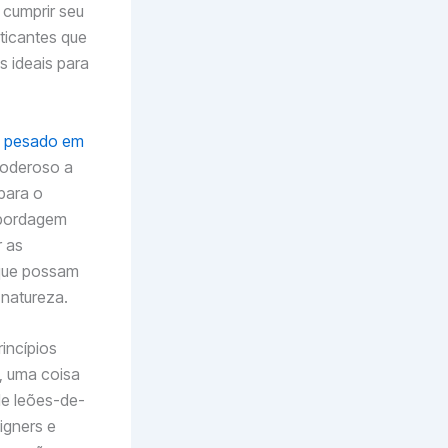
 cumprir seu
ticantes que
 ideais para
em pesado em
poderoso a
para o
abordagem
r as
 que possam
 natureza.
incípios
, uma coisa
de leões-de-
igners e