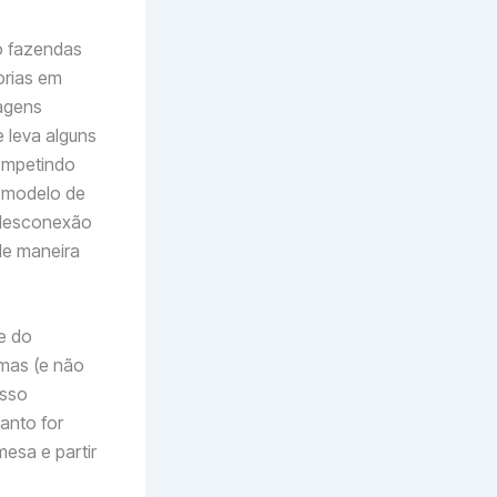
o fazendas
orias em
agens
 leva alguns
ompetindo
 modelo de
 desconexão
de maneira
e do
emas (e não
isso
anto for
mesa e partir