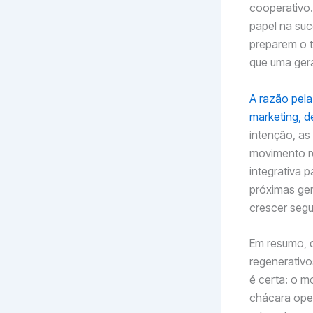
cooperativo.
papel na suc
preparem o t
que uma ger
A razão pela
marketing, d
intenção, as
movimento r
integrativa 
próximas ge
crescer segu
Em resumo, q
regenerativo
é certa: o m
chácara oper