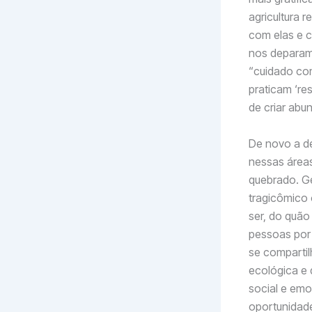
agricultura 
com elas e c
nos deparam
“cuidado com
praticam ‘r
de criar abu
De novo a de
nessas área
quebrado. G
tragicômico 
ser, do quã
pessoas por
se compartil
ecológica e 
social e em
oportunidade