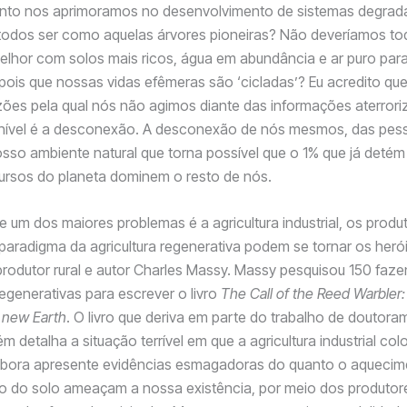
anto nos aprimoramos no desenvolvimento de sistemas degrad
todos ser como aquelas árvores pioneiras? Não deveríamos to
hor com solos mais ricos, água em abundância e ar puro para
ois que nossas vidas efêmeras são ‘cicladas’? Eu acredito qu
azões pela qual nós não agimos diante das informações aterrori
nível é a desconexão. A desconexão de nós mesmos, das pes
osso ambiente natural que torna possível que o 1% que já detém
ursos do planeta dominem o resto de nós.
e um dos maiores problemas é a agricultura industrial, os produt
paradigma da agricultura regenerativa podem se tornar os herói
rodutor rural e autor Charles Massy. Massy pesquisou 150 faz
regenerativas para escrever o livro
The Call of the Reed Warbler
a new Earth
. O livro que deriva em parte do trabalho de doutor
 detalha a situação terrível em que a agricultura industrial co
bora apresente evidências esmagadoras do quanto o aquecime
 do solo ameaçam a nossa existência, por meio dos produtore