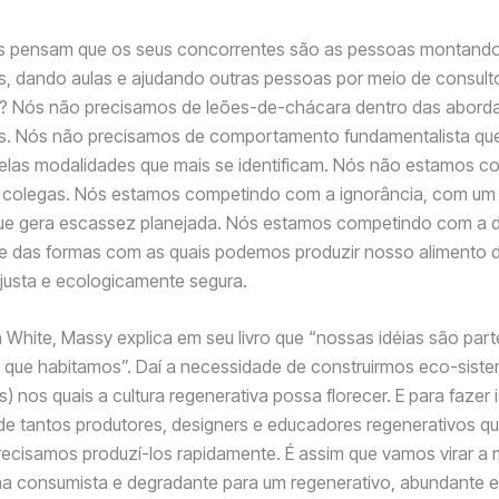
es pensam que os seus concorrentes são as pessoas montand
s, dando aulas e ajudando outras pessoas por meio de consult
s? Nós não precisamos de leões-de-chácara dentro das abord
as. Nós não precisamos de comportamento fundamentalista que
pelas modalidades que mais se identificam. Nós não estamos c
colegas. Nós estamos competindo com a ignorância, com um
 que gera escassez planejada. Nós estamos competindo com a
 e das formas com as quais podemos produzir nosso alimento 
justa e ecologicamente segura.
 White, Massy explica em seu livro que “nossas idéias são part
 que habitamos”. Daí a necessidade de construirmos eco-sist
) nos quais a cultura regenerativa possa florecer. E para fazer 
e tantos produtores, designers e educadores regenerativos qu
precisamos produzí-los rapidamente. É assim que vamos virar a 
ma consumista e degradante para um regenerativo, abundante e