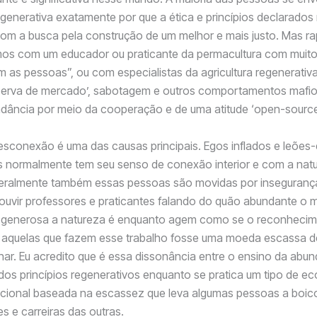
regenerativa exatamente por que a ética e princípios declarado
om a busca pela construção de um melhor e mais justo. Mas r
os com um educador ou praticante da permacultura com muit
 as pessoas”, ou com especialistas da agricultura regenerativ
eserva de mercado’, sabotagem e outros comportamentos mafio
ndância por meio da cooperação e de uma atitude ‘open-source
sconexão é uma das causas principais. Egos inflados e leões
s normalmente tem seu senso de conexão interior e com a nat
eralmente também essas pessoas são movidas por insegurança
ouvir professores e praticantes falando do quão abundante o
o generosa a natureza é enquanto agem como se o reconheci
 aquelas que fazem esse trabalho fosse uma moeda escassa d
har. Eu acredito que é essa dissonância entre o ensino da abu
dos princípios regenerativos enquanto se pratica um tipo de e
ocional baseada na escassez que leva algumas pessoas a boico
s e carreiras das outras.