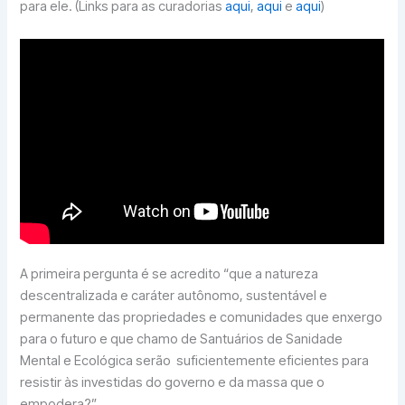
para ele. (Links para as curadorias
aqui
,
aqui
e
aqui
)
A primeira pergunta é se acredito “que a natureza
descentralizada e caráter autônomo, sustentável e
permanente das propriedades e comunidades que enxergo
para o futuro e que chamo de Santuários de Sanidade
Mental e Ecológica serão suficientemente eficientes para
resistir às investidas do governo e da massa que o
empodera?”.