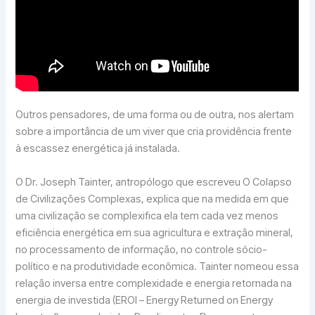
Outros pensadores, de uma forma ou de outra, nos alertam
sobre a importância de um viver que cria providência frente
à escassez energética já instalada.
O Dr. Joseph Tainter, antropólogo que escreveu O Colapso
de Civilizações Complexas, explica que na medida em que
uma civilização se complexifica ela tem cada vez menos
eficiência energética em sua agricultura e extração mineral,
no processamento de informação, no controle sócio-
político e na produtividade econômica. Tainter nomeou essa
relação inversa entre complexidade e energia retornada na
energia de investida (EROI – Energy Returned on Energy