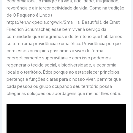
economia local, o milagre da vida, fidelidade, frugalidade,
reverência e a interconectividade da vida. Como na tradição
de O Pequeno é Lindo (
https://en.wikipedia.org/wiki/Small_Is_Beautiful ), de Ernst
Friedrich Schumacher, esse bem viver à serviço da
comunidade que integramos e do território que habitamos
se torna uma providência e uma ética. Providência porque
com esses princípios passamos a viver de forma
energeticamente superavitária e com isso podemos
regenerar o tecido social, a biodiversidade, a economia
local e o território. Ética porque ao estabelecer princípios,
pertença e funções claras para o nosso viver, permite que
cada pessoa ou grupo ocupando seu território possa
chegar as soluções ou abordagens que melhor lhes cabe.