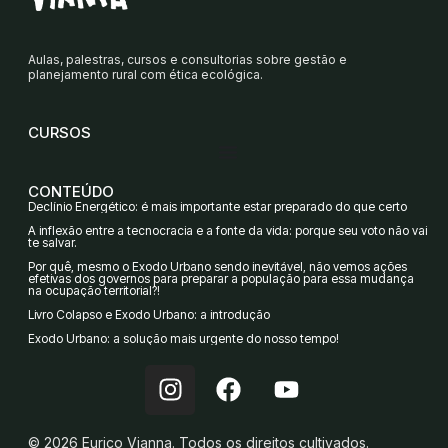
Aulas, palestras, cursos e consultorias sobre gestão e
planejamento rural com ética ecológica.
CURSOS
CONTEÚDO
Declínio Energético: é mais importante estar preparado do que certo
A inflexão entre a tecnocracia e a fonte da vida: porque seu voto não vai
te salvar.
Por quê, mesmo o Êxodo Urbano sendo inevitável, não vemos ações
efetivas dos governos para preparar a população para essa mudança
na ocupação territorial?!
Livro Colapso e Êxodo Urbano: a introdução
Êxodo Urbano: a solução mais urgente do nosso tempo!
I
F
Y
n
a
o
s
c
u
© 2026 Eurico Vianna. Todos os direitos cultivados.