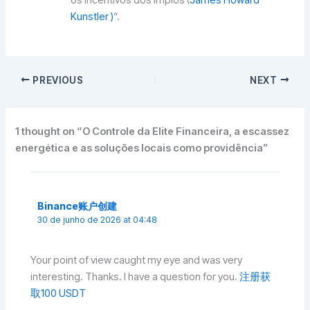
os incentivos dos ímpios (
James Howard
Kunstler )
“.
PREVIOUS
NEXT
1 thought on “O Controle da Elite Financeira, a escassez
energética e as soluções locais como providência”
Binance账户创建
30 de junho de 2026 at 04:48
Your point of view caught my eye and was very
interesting. Thanks. I have a question for you.
注册获
取100 USDT