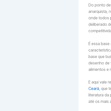
Do ponto de 
anarquista, n
onde todos 
deliberado d
competitivid
É essa base
característi
base que bus
desenho de v
alimentos e 
E aqui vale r
Ceará
, que 
literatura d
até os mais a