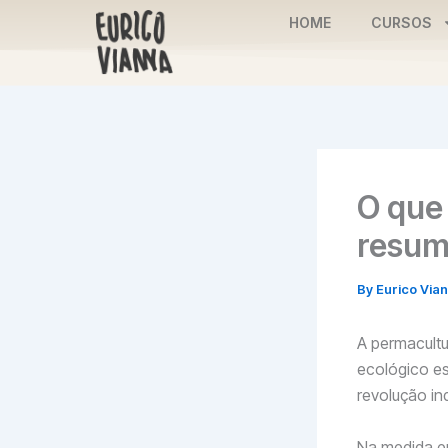
Skip
HOME
CURSOS
to
content
O que
resum
By
Eurico Via
A permacultu
ecológico es
revolução ind
Na medida e