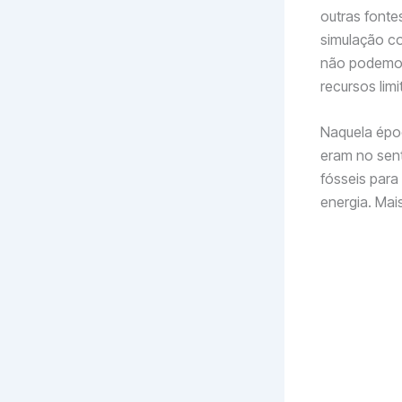
outras fontes
simulação c
não podemos
recursos lim
Naquela épo
eram no sent
fósseis para
energia. Mai
O n
das
cam
Em 
por
det
aum