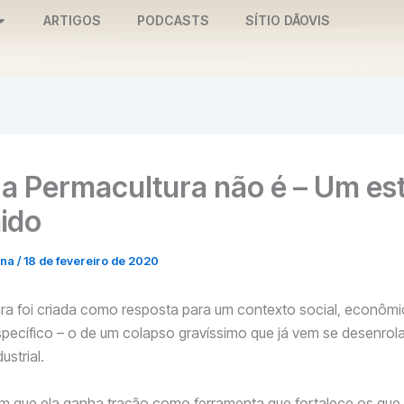
ARTIGOS
PODCASTS
SÍTIO DĀOVIS
 a Permacultura não é – Um es
ido
nna
/
18 de fevereiro de 2020
ra foi criada como resposta para um contexto social, econômi
pecífico – o de um colapso gravíssimo que já vem se desenro
ustrial.
m que ela ganha tração como ferramenta que fortalece os qu