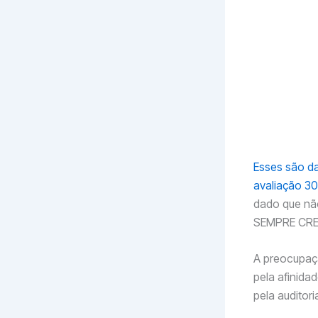
Em 
75%
cap
sus
A p
est
bil
54 
Esses são d
avaliação 30
dado que não
SEMPRE CRES
A preocupaçã
pela afinid
pela auditor