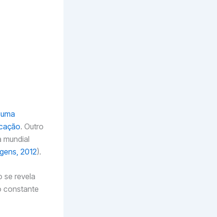
 em torno de
polado sua
 antes
s.
 baseada em
orno de 1.4
1.
m uma
icação
. Outro
a mundial
gens, 2012
).
 se revela
o constante