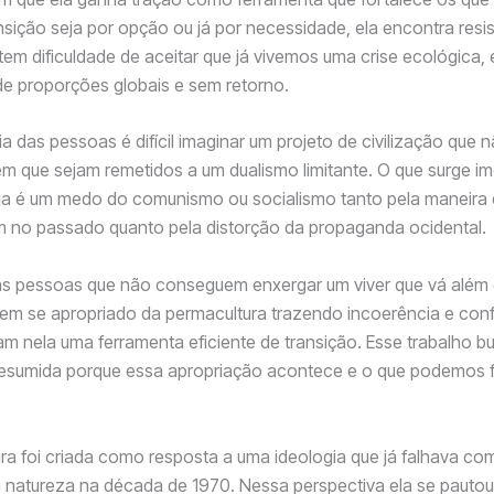
ansição seja por opção ou já por necessidade, ela encontra resi
tem dificuldade de aceitar que já vivemos uma crise ecológica, 
e proporções globais e sem retorno.
a das pessoas é difícil imaginar um projeto de civilização que n
sem que sejam remetidos a um dualismo limitante. O que surge 
ria é um medo do comunismo ou socialismo tanto pela maneira 
m no passado quanto pela distorção da propaganda ocidental.
as pessoas que não conseguem enxergar um viver que vá além
tem se apropriado da permacultura trazendo incoerência e con
m nela uma ferramenta eficiente de transição. Esse trabalho b
resumida porque essa apropriação acontece e o que podemos f
ra foi criada como resposta a uma ideologia que já falhava co
natureza na década de 1970. Nessa perspectiva ela se pautou,