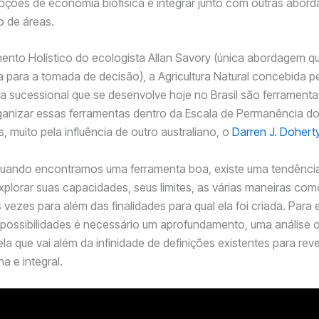
oções de economia biofísica e integrar junto com outras abor
o de áreas.
nto Holístico do ecologista Allan Savory (única abordagem q
a para a tomada de decisão), a Agricultura Natural concebida pe
ta sucessional que se desenvolve hoje no Brasil são ferramenta
ganizar essas ferramentas dentro da Escala de Permanência do
, muito pela influência de outro australiano, o
Darren J. Dohert
 quando encontramos uma ferramenta boa, existe uma tendênci
plorar suas capacidades, seus limites, as várias maneiras co
 vezes para além das finalidades para qual ela foi criada. Para 
possibilidades é necessário um aprofundamento, uma análise 
a que vai além da infinidade de definições existentes para reve
a e integral.