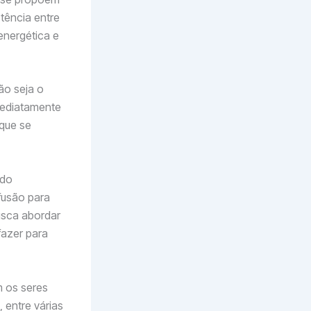
stência entre
energética e
ão seja o
imediatamente
que se
 do
fusão para
usca abordar
azer para
m os seres
 entre várias