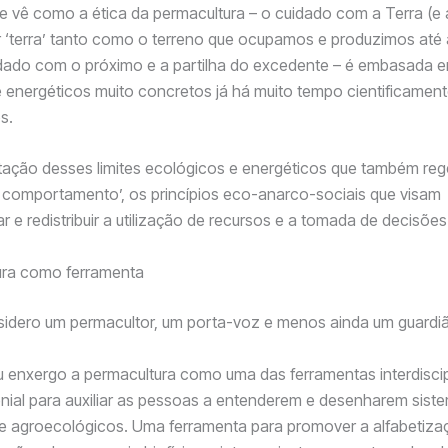
e vê como a ética da permacultura – o cuidado com a Terra (e 
 ‘terra’ tanto como o terreno que ocupamos e produzimos até
idado com o próximo e a partilha do excedente – é embasada em
 energéticos muito concretos já há muito tempo cientificamen
s.
tação desses limites ecológicos e energéticos que também reg
 comportamento’, os princípios eco-anarco-sociais que visam
r e redistribuir a utilização de recursos e a tomada de decisões
ura como ferramenta
idero um permacultor, um porta-voz e menos ainda um guardi
u enxergo a permacultura como uma das ferramentas interdisci
ial para auxiliar as pessoas a entenderem e desenharem siste
e agroecológicos. Uma ferramenta para promover a alfabetiza