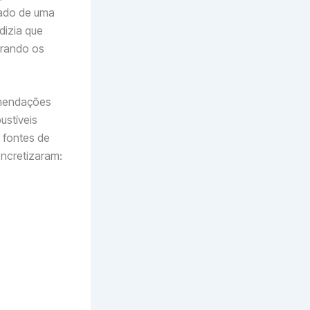
ado de uma
dizia que
orando os
omendações
ustíveis
 fontes de
oncretizaram:
istem fora
e das
rão;
e $2 dólares
ial já
a vez