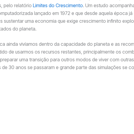
, pelo relatório
Limites do Crescimento
. Um estudo acompanh
omputadorizada lançado em 1972 e que desde aquela época já 
 sustentar uma economia que exige crescimento infinito expl
itados do planeta.
ca ainda vivíamos dentro da capacidade do planeta e as rec
ido de usarmos os recursos restantes, principalmente os comb
 preparar uma transição para outros modos de viver com outras
s de 30 anos se passaram e grande parte das simulações se c
ível do mar subiu de 10 a 20 cm desde 1900. As geleiras que ex
 calotas polares estão derretendo e a extensão e profundidad
adas de gelo marinho no Ártico estão diminuindo durante o ve
1998 mais de 45% da população mundial já vivia com menos qu
 dia em média. Enquanto isso o 1/5 mais rico da população mund
inha 85% do PIB mundial e a distância entre ricos e pobres cad
enta mais,