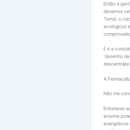
Então a gent
devemos ver
Terra), o cu
ecológicos e
comprovado
E é a consta
‘desenho de
descentraliza
A Permacult
Não me cons
Entretanto e
enorme poten
energéticos 