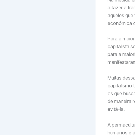
a fazer a tr
aqueles que 
econômica d
Para a maiori
capitalista 
para a maio
manifestara
Muitas dess
capitalismo 
os que busca
de maneira 
evitá-la.
A permacultu
humanos e a 