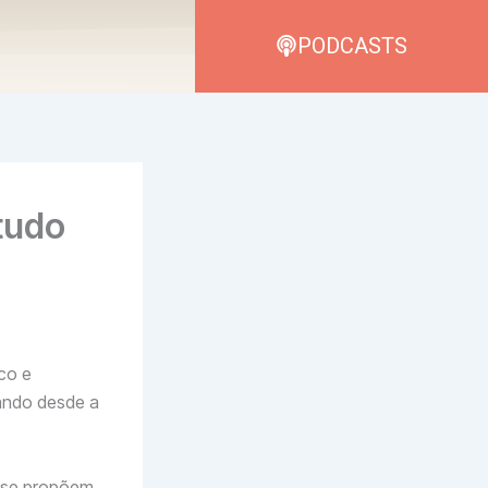
PODCASTS
tudo
co e
lando desde a
e se propõem