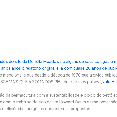
2002 a FAO, departamento de agricultura da ONU, estimou que
 das áreas de pesca já haviam chegado ao seu limite ou extra
acidade. A indústria pesqueira do bacalhau no Atlântico Norte,
tentável por séculos, colapsou e muitas espécies foram extinta
rimeira avaliação global de perda de solo superior por erosão,
udos de centenas de especialistas, descobriu que 38%, ou em t
hões de acres de terras agriculturáveis já foram degradadas.
nações tiveram seu PIB per capita em declínio entre 1990 e 200
ados do site da Donella Meadows e alguns de seus colegas e
 anos após o relatório original e já com quase 20 anos de publ
 mencionei é que desde a década de 1970 que a dívida públic
CE MAIS QUE A SOMA DOS PIBs de todos os países (
Nate Ha
o da permacultura com a sustentabilidade e o pico do petróleo
ade com o trabalho do ecologista Howard Odum e uma obsessã
ia e eficiência energética dos sistemas propostos.