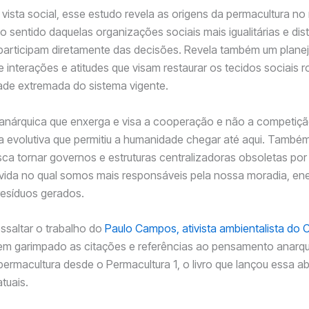
vista social, esse estudo revela as origens da permacultura n
o sentido daquelas organizações sociais mais igualitárias e dist
participam diretamente das decisões. Revela também um plan
e interações e atitudes que visam restaurar os tecidos sociais 
ade extremada do sistema vigente.
 anárquica que enxerga e visa a cooperação e não a competi
ca evolutiva que permitiu a humanidade chegar até aqui. També
ca tornar governos e estruturas centralizadoras obsoletas po
ida no qual somos mais responsáveis pela nossa moradia, ene
resíduos gerados.
essaltar o trabalho do
Paulo Campos, ativista ambientalista do 
tem garimpado as citações e referências ao pensamento anarqu
a permacultura desde o Permacultura 1, o livro que lançou essa 
tuais.