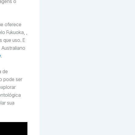
dagens o
ue oferece
lo Fukuoka, ,
s que uso. E
 Australiano
y
.
a de
mo pode ser
explorar
ontológica
lar sua