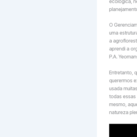
ecológica, n
planejament
O Gerenciame
uma estrutur
a agroflores
aprendi a or
P.A. Yeomans
Entretanto,
querermos ex
usada muitas
todas essas 
mesmo, aquel
natureza plen