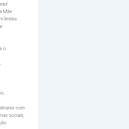
aqui
 a Mãe
 limites
te
e o
.
ão.
plinares com
mas sociais,
ção