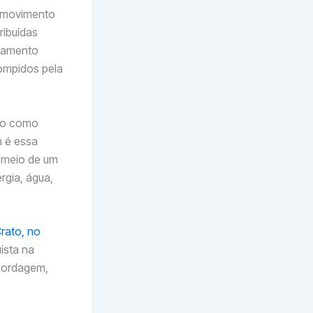
o movimento
ribuídas
ejamento
rompidos pela
ção como
m é essa
r meio de um
rgia, água,
Crato, no
ista na
abordagem,