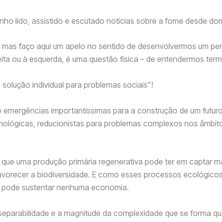
enho lido, assistido e escutado notícias sobre a fome desde do
s, mas faço aqui um apelo no sentido de desenvolvermos um pen
ita ou à esquerda, é uma questão física – de entendermos ter
 solução individual para problemas sociais”!
são emergências importantíssimas para a construção de um fut
lógicas, reducionistas para problemas complexos nos âmbito
que uma produção primária regenerativa pode ter em captar mais
m favorecer a biodiversidade. E como esses processos ecológico
o pode sustentar nenhuma economia.
separabilidade e a magnitude da complexidade que se forma