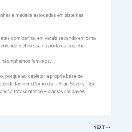
tanhas e madeira estocadas em sistemas
em latas com banha, em varais secando em cima
colorida e cheirosa na porta da cozinha.
s não tínhamos famintos.
do, porque ao depletar a própria base de
e suicida também.Como diz o Allan Savory – Em
cesso fotossintético – plantas saudáveis
NEXT