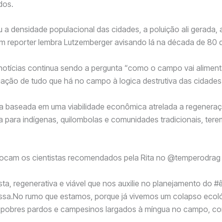
dos.
 densidade populacional das cidades, a poluição ali gerada, a in
um reporter lembra Lutzemberger avisando lá na década de 80 qu
notícias continua sendo a pergunta “como o campo vai aliment
ação de tudo que há no campo à logica destrutiva das cidades
a baseada em uma viabilidade econômica atrelada a regeneraç
ia para indígenas, quilombolas e comunidades tradicionais, te
ocam os cientistas recomendados pela Rita no @temperodrag 
a, regenerativa e viável que nos auxilie no planejamento do #
massa.No rumo que estamos, porque já vivemos um colapso ec
s, pobres pardos e campesinos largados à míngua no campo, co