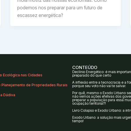
podemos nos preparar para um futuro de
escassez energética?
CONTEÚDO
Declínio Energético: é mais importan
o Ecológica nas Cidades
preparado do que certo
A inflexão entre a tecnocracia e a fo
 Planejamento de Propriedades Rurais
porque seu voto não vai te salvar.
Por quê, mesmo o Êxodo Urbano sen
da Dádiva
não vemos ações efetivas dos gove
preparar a população para essa m
ocupação territorial?!
Livro Colapso e Êxodo Urbano: a in
Êxodo Urbano: a solução mais urge
tempo!